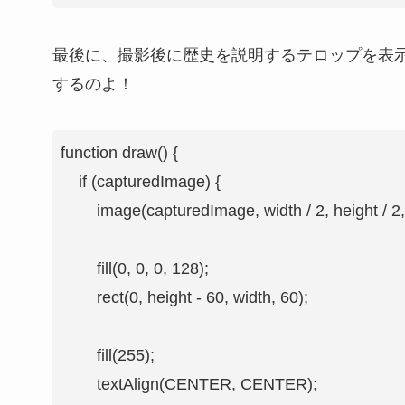
最後に、撮影後に歴史を説明するテロップを表
するのよ！
function draw() {

    if (capturedImage) {

        image(capturedImage, width / 2, height / 2, 
        fill(0, 0, 0, 128);

        rect(0, height - 60, width, 60);

        fill(255);

        textAlign(CENTER, CENTER);
