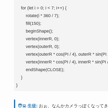
    for (let i = 0; i < 7; i++) {

        rotate(i * 360 / 7);

        fill(150);

        beginShape();

        vertex(innerR, 0);

        vertex(outerR, 0);

        vertex(outerR * cos(PI / 4), outerR * sin(PI /
        vertex(innerR * cos(PI / 4), innerR * sin(PI / 
        endShape(CLOSE);

    }

}
🧑‍💻 生徒:
おぉ、なんかカメラっぽくなって