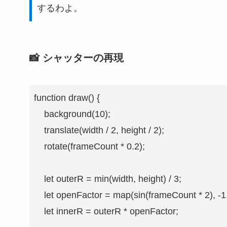
するわよ。
📸 シャッターの再現
function draw() {

    background(10);

    translate(width / 2, height / 2);

    rotate(frameCount * 0.2);

    let outerR = min(width, height) / 3;

    let openFactor = map(sin(frameCount * 2), -1, 
    let innerR = outerR * openFactor;
